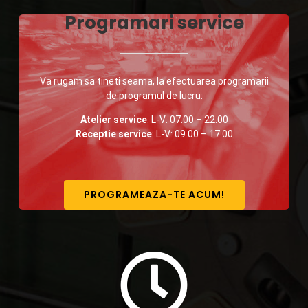
Programari service
Va rugam sa tineti seama, la efectuarea programarii
de programul de lucru:
Atelier service
: L-V: 07.00 – 22.00
Receptie service
: L-V: 09.00 – 17.00
PROGRAMEAZA-TE ACUM!