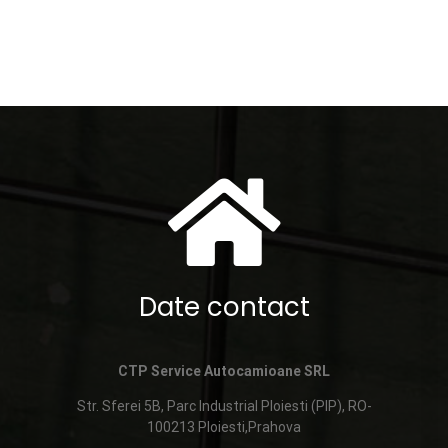
Date contact
CTP Service Autocamioane SRL
Str. Sferei 5B, Parc Industrial Ploiesti (PIP), RO-
100213 Ploiesti,Prahova