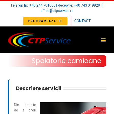
Skip
Telefon fix: +40 244 701000 | Receptie: +40 743 019929
|
to
office@ctpservice.ro
content
PROGRAMEAZA-TE
CONTACT
Spalatorie camioane
Descriere servicii
Din dorinta
de a oferi