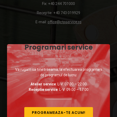
Fix: +40 244 701000
Receptie: +40 743 019929
E-mail:
office@ctpservice.ro
Programari service
Va rugam sa tineti seama, la efectuarea programarii
de programul de lucru:
Atelier service
: L-V: 07.00 – 22.00
Receptie service
: L-V: 09.00 – 17.00
PROGRAMEAZA-TE ACUM!